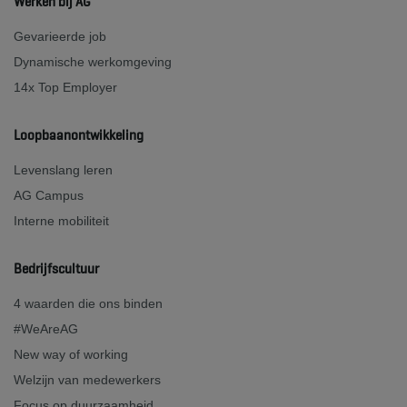
Werken bij AG
Gevarieerde job
Dynamische werkomgeving
14x Top Employer
Loopbaanontwikkeling
Levenslang leren
AG Campus
Interne mobiliteit
Bedrijfscultuur
4 waarden die ons binden
#WeAreAG
New way of working
Welzijn van medewerkers
Focus op duurzaamheid