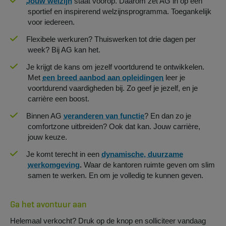
Jouw welzijn
staat voorop. Daarom zet AG in op een
sportief en inspirerend welzijnsprogramma. Toegankelijk
voor iedereen.
Flexibele werkuren? Thuiswerken tot drie dagen per
week? Bij AG kan het.
Je krijgt de kans om jezelf voortdurend te ontwikkelen.
Met
een breed aanbod aan opleidingen
leer je
voortdurend vaardigheden bij. Zo geef je jezelf, en je
carrière een boost.
Binnen AG
veranderen van functie
? En dan zo je
comfortzone uitbreiden? Ook dat kan. Jouw carrière,
jouw keuze.
Je komt terecht in een
dynamische, duurzame
werkomgeving
.
Waar de kantoren ruimte geven om slim
samen te werken. En om je volledig te kunnen geven.
Ga het avontuur aan
Helemaal verkocht? Druk op de knop en solliciteer vandaag