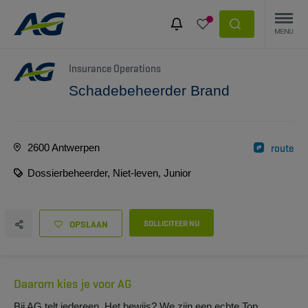
Insurance Operations
Schadebeheerder Brand
2600 Antwerpen
route
Dossierbeheerder, Niet-leven, Junior
OPSLAAN
SOLLICITEER NU
Daarom kies je voor AG
Bij AG telt iedereen. Het bewijs? We zijn een echte Top