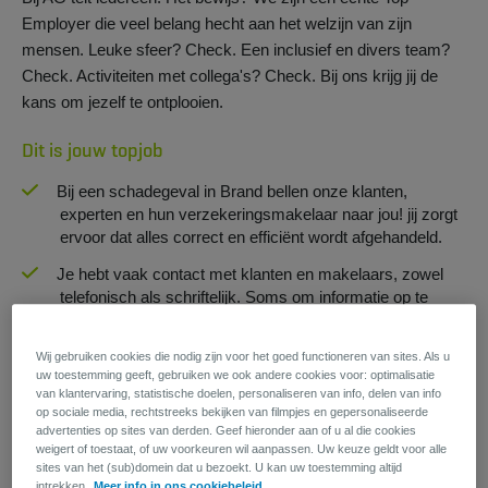
Employer die veel belang hecht aan het welzijn van zijn
mensen. Leuke sfeer? Check. Een inclusief en divers team?
Check. Activiteiten met collega's? Check. Bij ons krijg jij de
kans om jezelf te ontplooien.
Dit is jouw topjob
Bij een schadegeval in Brand bellen onze klanten,
experten en hun verzekeringsmakelaar naar jou! jij zorgt
ervoor dat alles correct en efficiënt wordt afgehandeld.
Je hebt vaak contact met klanten en makelaars, zowel
telefonisch als schriftelijk. Soms om informatie op te
vragen, dan weer om op een duidelijke en
gestructureerde manier op al hun vragen te antwoorden.
Wij gebruiken cookies die nodig zijn voor het goed functioneren van sites. Als u
uw toestemming geeft, gebruiken we ook andere cookies voor: optimalisatie
Heb je alle info? Prima. Dan ben je in staat om dossiers te
van klantervaring, statistische doelen, personaliseren van info, delen van info
analyseren en een onderbouwd standpunt in te nemen.
op sociale media, rechtstreeks bekijken van filmpjes en gepersonaliseerde
advertenties op sites van derden. Geef hieronder aan of u al die cookies
weigert of toestaat, of uw voorkeuren wil aanpassen. Uw keuze geldt voor alle
Herken je jezelf hierin?
sites van het (sub)domein dat u bezoekt. U kan uw toestemming altijd
intrekken.
Meer info in ons cookiebeleid.