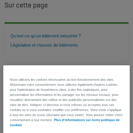
Sur cette page
Qu'est-ce qu'un bâtiment industriel ?
Législation et classes de bâtiments
Qu'est-ce qu'un bâtiment industriel
Nous utilisons les cookies nécessaires au bon fonctionnement des sites.
?
Moyennant votre consentement, nous utilisons également d'autres cookies :
pour l'optimisation de l'expérience client, à des fins statistiques, pour
personnaliser les informations et les partager sur les réseaux sociaux, pour
visualiser directement des vidéos et des publicités personnalisées sur des
sites de tiers. Indiquez ci-dessous si vous refusez ou acceptez tous ces
cookies ou si vous souhaitez modifier vos préférences. Votre choix s'applique
à tous les sites du (sous-)domaine que vous visitez. Vous pouvez retirer votre
consentement à tout moment.
Plus d'informations sur notre politique de
cookies