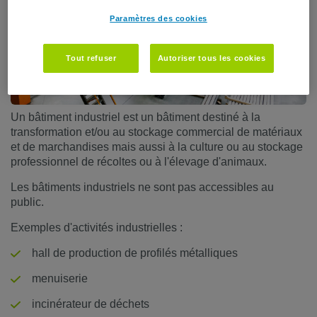
Paramètres des cookies
Tout refuser
Autoriser tous les cookies
Un bâtiment industriel est un bâtiment destiné à la
transformation et/ou au stockage commercial de matériaux
et de marchandises mais aussi à la culture ou au stockage
professionnel de récoltes ou à l'élevage d'animaux.
Les bâtiments industriels ne sont pas accessibles au
public.
Exemples d'activités industrielles :
hall de production de profilés métalliques
menuiserie
incinérateur de déchets