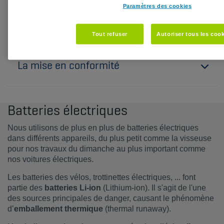
Paramètres des cookies
Qui réalise l'analyse de l'installation ?
Tout refuser
Autoriser tous les coo
La mise en conformité
Batteries électriques
Nous utilisons de plus en plus de batteries électriques
dans différents appareils, du plus petit comme la visseuse
pour nos travaux du dimanche au plus important comme
nos voitures électriques.
Les batteries des vélos, trottinettes électriques, ... font
partie des
batteries Li-ion
(Lithium-ion). Il s'agit de l'une
des sources principales de danger, causant le phénomène
d’
emballement thermique
(thermal runaway).