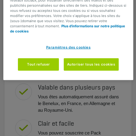
Plus de franchise majorée.
réseaux sociaux, pour visualiser directement des vidéos et des
publicités personnalisées sur des sites de tiers. Indiquez ci-dessous si
vous refusez ou acceptez tous ces cookies ou si vous souhaitez
Frais supplémentaires
modifier vos préférences. Votre choix s'applique à tous les sites du
couverts
(sous-)domaine que vous visitez. Vous pouvez retirer votre
consentement à tout moment.
Plus d'informations sur notre politique
Les frais de sauvetage, de conservation
de cookies
et de déblai sont automatiquement
assurés.
Paramètres des cookies
Bon rapport qualité/prix
Tout refuser
Autoriser tous les cookies
Vous payez une prime intéressante pour
des montants assurés adéquats.
Valable dans plusieurs pays
Vous êtes automatiquement assuré dans
le Benelux, en France, en Allemagne et
au Royaume-Uni.
Clair et facile
Vous pouvez souscrire ce Pack