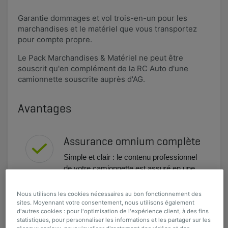
Garantie dommages et vol trois-en-un pour les
marchandises et le matériel que vous transportez
pour compte propre.
Le Pack Marchandises & Matériel ne peut être
souscrit qu'en complément de la RC Auto d'une
camionnette souscrite auprès d'AG.
Avantages
Assurance omnium complète
Simple et clair : le contenu professionnel
de votre camionnette est assuré en une
seule fois contre tous les dommages et le
vol.
Nous utilisons les cookies nécessaires au bon fonctionnement des
sites. Moyennant votre consentement, nous utilisons également
Vol toujours couvert
d'autres cookies : pour l'optimisation de l'expérience client, à des fins
statistiques, pour personnaliser les informations et les partager sur les