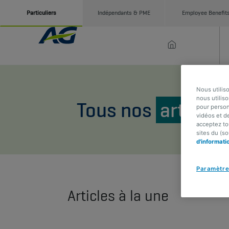
Particuliers
Indépendants & PME
Employee Benefit
Nous utilis
nous utiliso
Tous nos
articles
pour person
vidéos et d
acceptez to
sites du (s
d'informati
Paramètre
Articles à la une