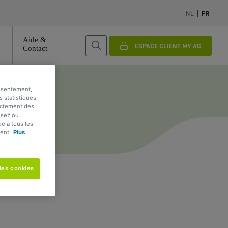
NL
FR
Aide &
ESPACE CLIENT MY AG
Contact
onsentement,
s statistiques,
rectement des
usez ou
e à tous les
ent.
Plus
les cookies