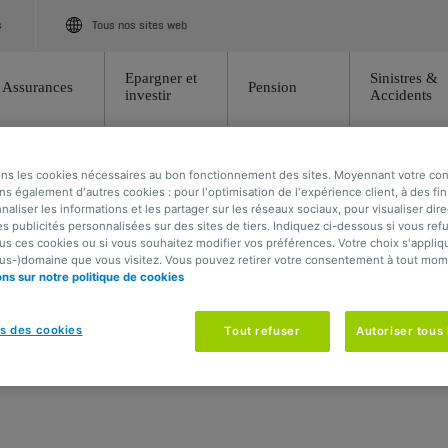
s
Tous nos sites web
Epargner et
Sinistres &
Assurances
Pension
investir
Accidents
ons les cookies nécessaires au bon fonctionnement des sites. Moyennant votre c
ns également d'autres cookies : pour l'optimisation de l'expérience client, à des fin
naliser les informations et les partager sur les réseaux sociaux, pour visualiser di
es publicités personnalisées sur des sites de tiers. Indiquez ci-dessous si vous ref
us ces cookies ou si vous souhaitez modifier vos préférences. Votre choix s'appliqu
ous-)domaine que vous visitez. Vous pouvez retirer votre consentement à tout mom
ons sur notre politique de cookies
s des cookies
Tout refuser
Autoriser tous 