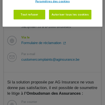
Paramètres des cookies
Vos plaintes peuvent être transmises :
Tout refuser
Autoriser tous les cookies
Par courrier
AG SA, Service de Gestion des Plaintes, bd. E.
Jacqmain 53 à B-1000 Bruxelles
Via le
Formulaire de réclamation
Par e-mail
customercomplaints@aginsurance.be
Si la solution proposée par AG Insurance ne vous
donne pas satisfaction, il est possible de soumettre
le litige à
l’Ombudsman des Assurances :
Par courrier