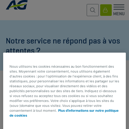
Notre service ne répond pas à vos
attentes ?
Nous utilisons les cookies nécessaires au bon fonctionnement des
sites. Moyennant votre consentement, nous utilisons également
d'autres cookies : pour l'optimisation de l'expérience client, à des fins
statistiques, pour personnaliser les informations et les partager sur les
réseaux sociaux, pour visualiser directement des vidéos et des
RETOUR À LA PAGE PRÉCÉDENTE
publicités personnalisées sur des sites de tiers. Indiquez ci-dessous
si vous refusez ou acceptez tous ces cookies ou si vous souhaitez
modifier vos préférences. Votre choix s'applique à tous les sites du
(sous-)domaine que vous visitez. Vous pouvez retirer votre
En première instance, toute question ou problème
consentement à tout moment.
Plus d'informations sur notre politique
de cookies
peut être adressé à votre
intermédiaire
d’assurance,
qui se fera un plaisir de vous aider.