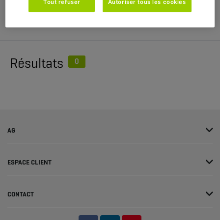
Tout refuser
Autoriser tous les cookies
Sélectionner
Filtrer
(
0
)
Résultats
0
AG
ESPACE CLIENT
CONTACT