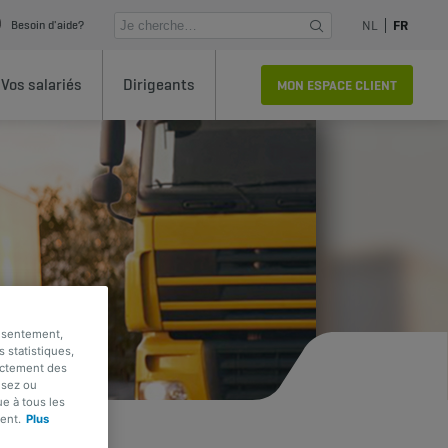
NL
FR
Besoin d'aide?
Vos salariés
Dirigeants
MON ESPACE CLIENT
onsentement,
s statistiques,
rectement des
usez ou
e à tous les
ent.
Plus