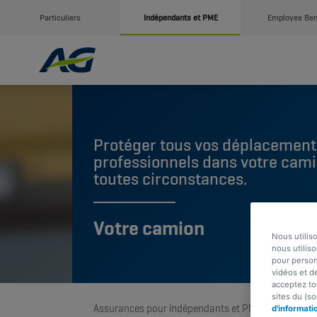
Particuliers
Indépendants et PME
Employee Ben
Protéger tous vos déplacement
professionnels dans votre cami
toutes circonstances.
Votre camion
Nous utilis
nous utiliso
pour person
vidéos et d
acceptez to
sites du (s
Assurances pour indépendants et PME
Mobilité
d'informati