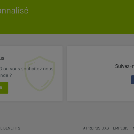
onnalisé
us
Suivez-
G ou vous souhaitez nous
ande ?
R
E BENEFITS
À PROPOS D'AG
EMPLOIS