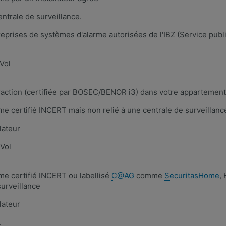
entrale de surveillance.
ntreprises de systèmes d'alarme autorisées de l'IBZ (Service public
Vol
ffraction (certifiée par BOSEC/BENOR i3) dans votre appartement
rme certifié INCERT mais non relié à une centrale de surveillan
lateur
 Vol
rme certifié INCERT ou labellisé
C@AG
comme
SecuritasHome
,
surveillance
teur​ ​
​