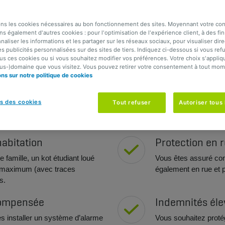
ons les cookies nécessaires au bon fonctionnement des sites. Moyennant votre c
ns également d'autres cookies : pour l'optimisation de l'expérience client, à des fin
naliser les informations et les partager sur les réseaux sociaux, pour visualiser di
 vol et les dommages causés par un 
es publicités personnalisées sur des sites de tiers. Indiquez ci-dessous si vous ref
us ces cookies ou si vous souhaitez modifier vos préférences. Votre choix s'appliqu
ous-)domaine que vous visitez. Vous pouvez retirer votre consentement à tout mom
 incendie Top Habitation chez AG Insurance pour leur contenu pe
ons sur notre politique de cookies
s des cookies
Tout refuser
Autoriser tous 
abitation
Protection en 
 famille, un kot étudiant loué
Vous êtes assuré con
s maximum (avec traces
également en rue et 
s.
compensée
Indemnités éle
s installer un système d’alarme
Vous souhaitez protég