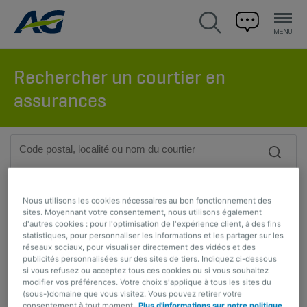
Rechercher un courtier en
assurances
Affiner la recherche
Nous utilisons les cookies nécessaires au bon fonctionnement des
sites. Moyennant votre consentement, nous utilisons également
d'autres cookies : pour l'optimisation de l'expérience client, à des fins
statistiques, pour personnaliser les informations et les partager sur les
réseaux sociaux, pour visualiser directement des vidéos et des
Vous pouvez zoomer à l’aide de la carte ou adapter
publicités personnalisées sur des sites de tiers. Indiquez ci-dessous
un critère de recherche pour obtenir une liste
si vous refusez ou acceptez tous ces cookies ou si vous souhaitez
modifier vos préférences. Votre choix s'applique à tous les sites du
limitée de propositions.
(sous-)domaine que vous visitez. Vous pouvez retirer votre
consentement à tout moment.
Plus d'informations sur notre politique