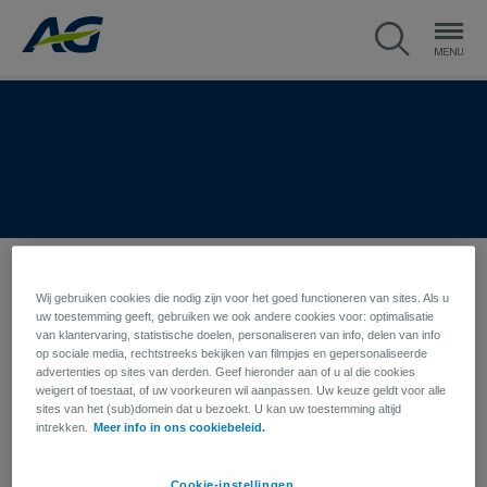
Wij gebruiken cookies die nodig zijn voor het goed functioneren van sites. Als u
uw toestemming geeft, gebruiken we ook andere cookies voor: optimalisatie
Snel een fonds zoeken
van klantervaring, statistische doelen, personaliseren van info, delen van info
op sociale media, rechtstreeks bekijken van filmpjes en gepersonaliseerde
advertenties op sites van derden. Geef hieronder aan of u al die cookies
weigert of toestaat, of uw voorkeuren wil aanpassen. Uw keuze geldt voor alle
sites van het (sub)domein dat u bezoekt. U kan uw toestemming altijd
intrekken.
Meer info in ons cookiebeleid.
FLEXIBELE ASSET ALLOCATIE FONDSEN
Cookie-instellingen