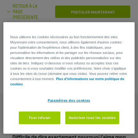
RETOUR À LA
PAGE
POSTULER MAINTENANT
PRÉCÉDENTE
Nous utilisons les cookies nécessaires au bon fonctionnement des sites.
Vous avez une question?
Moyennant votre consentement, nous utilisons également d'autres cookies :
pour l'optimisation de l'expérience client, à des fins statistiques, pour
Lars Verstappen
personnaliser les informations et les partager sur les réseaux sociaux, pour
visualiser directement des vidéos et des publicités personnalisées sur des
Recruiter
sites de tiers. Indiquez ci-dessous si vous refusez ou acceptez tous ces
cookies ou si vous souhaitez modifier vos préférences. Votre choix s'applique
à tous les sites du (sous-)domaine que vous visitez. Vous pouvez retirer votre
consentement à tout moment.
Plus d'informations sur notre politique de
cookies
Paramètres des cookies
Tout refuser
Autoriser tous les cookies
Difficile de dire exactement pourquoi j'aime mon