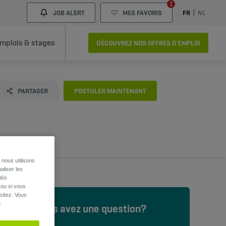
1
JOB ALERT
MES FAVORIS
FR
NL
mplois & stages
DÉCOUVREZ NOS OFFRES D'EMPLOI
PARTAGER
POSTULER MAINTENANT
nous utilisons
aliser les
tés
 ou si vous
sitez. Vous
s
Vous avez une question?