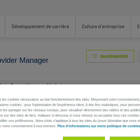
Développement de carrière
Culture d'entreprise
E
SAUVEGARDER
ovider Manager
Data, Project Manager, Medical
ns les cookies nécessaires au bon fonctionnement des sites. Moyennant votre consentement, 
utres cookies : pour l'optimisation de l'expérience client, à des fins statistiques, pour personn
et les partager sur les réseaux sociaux, pour visualiser directement des vidéos et des publici
es sur des sites de tiers. Indiquez ci-dessous si vous refusez ou acceptez tous ces cookies
ifier vos préférences. Votre choix s'applique à tous les sites du (sous-)domaine que vous vi
er votre consentement à tout moment.
Plus d'informations sur notre politique de cookie