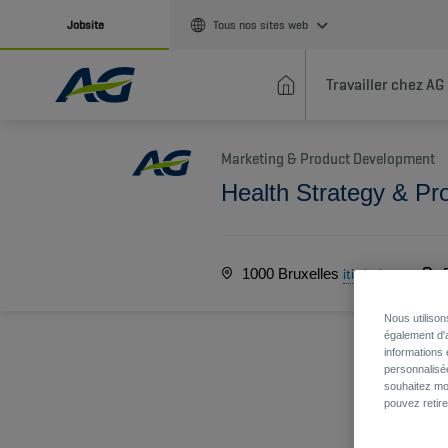
Jobsite
Tous nos sites web
Travailler chez AG
Marketing & Product Development
Health Strategy & Pr
1000 Bruxelles
itinéraire
Nous utiliso
également d'a
informations 
personnalisé
souhaitez mod
pouvez retir