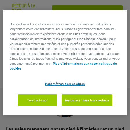
RETOUR À LA
PAGE
POSTULER MAINTENANT
PRÉCÉDENTE
Nous utilisons les cookies nécessaires au bon fonctionnement des sites.
Moyennant votre consentement, nous utilisons également d'autres cookies :
pour l'optimisation de l'expérience client, à des fins statistiques, pour
Vous avez une question?
personnaliser les informations et les partager sur les réseaux sociaux, pour
visualiser directement des vidéos et des publicités personnalisées sur des
sites de tiers. Indiquez ci-dessous si vous refusez ou acceptez tous ces
Anne-Sophie Wauters
cookies ou si vous souhaitez modifier vos préférences. Votre choix s'applique
Recruiter
à tous les sites du (sous-)domaine que vous visitez. Vous pouvez retirer votre
consentement à tout moment.
Plus d'informations sur notre politique de
cookies
Paramètres des cookies
Tout refuser
Autoriser tous les cookies
Les sales managers ont un pied à l'intérieur et un pied