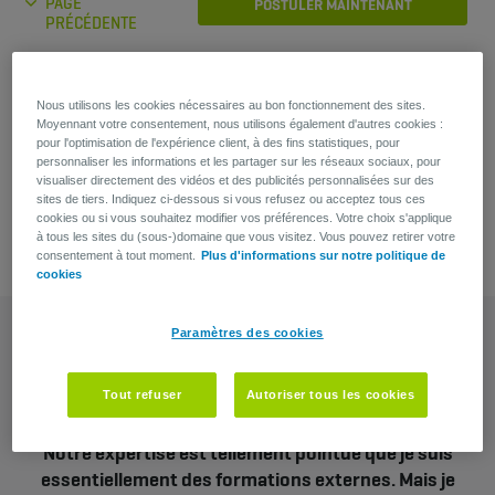
PAGE
POSTULER MAINTENANT
PRÉCÉDENTE
Vous avez une question?
Nous utilisons les cookies nécessaires au bon fonctionnement des sites.
Moyennant votre consentement, nous utilisons également d'autres cookies :
pour l'optimisation de l'expérience client, à des fins statistiques, pour
Ilse Matthijssens
personnaliser les informations et les partager sur les réseaux sociaux, pour
Recruiter
visualiser directement des vidéos et des publicités personnalisées sur des
sites de tiers. Indiquez ci-dessous si vous refusez ou acceptez tous ces
cookies ou si vous souhaitez modifier vos préférences. Votre choix s'applique
à tous les sites du (sous-)domaine que vous visitez. Vous pouvez retirer votre
consentement à tout moment.
Plus d'informations sur notre politique de
cookies
Paramètres des cookies
Tout refuser
Autoriser tous les cookies
Notre expertise est tellement pointue que je suis
essentiellement des formations externes. Mais je