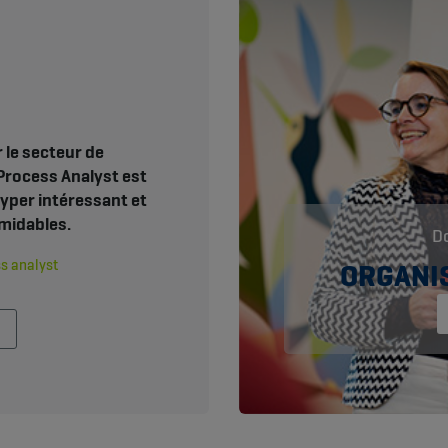
 le secteur de
 Process Analyst est
yper intéressant et
midables.
Do
ss analyst
ORGANI