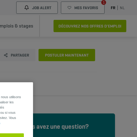
1
JOB ALERT
MES FAVORIS
FR
NL
mplois & stages
DÉCOUVREZ NOS OFFRES D'EMPLOI
PARTAGER
POSTULER MAINTENANT
nous utilisons
aliser les
tés
 ou si vous
sitez. Vous
s
Vous avez une question?