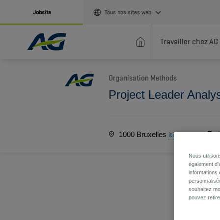
Jobsite
Tous nos sites web
Travailler chez AG
Organisation Methods
Project Leader Analy
1000 Bruxelles
itinéraire
Nous utiliso
également d'a
informations 
personnalisé
souhaitez mod
pouvez retir