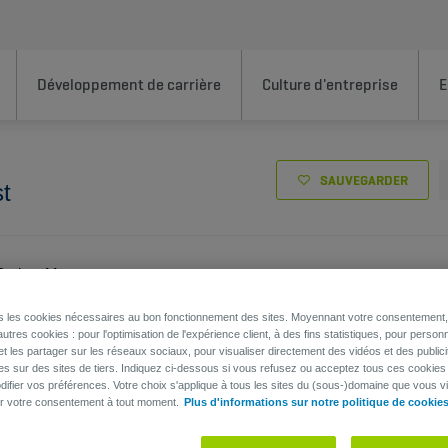
Développement de carrière
Culture d'entreprise
E
SAUVEGARDER
st
Project Manager
ns les cookies nécessaires au bon fonctionnement des sites. Moyennant votre consentement, 
utres cookies : pour l'optimisation de l'expérience client, à des fins statistiques, pour personn
et les partager sur les réseaux sociaux, pour visualiser directement des vidéos et des publici
es sur des sites de tiers. Indiquez ci-dessous si vous refusez ou acceptez tous ces cookies
ifier vos préférences. Votre choix s'applique à tous les sites du (sous-)domaine que vous vi
er votre consentement à tout moment.
Plus d'informations sur notre politique de cookie