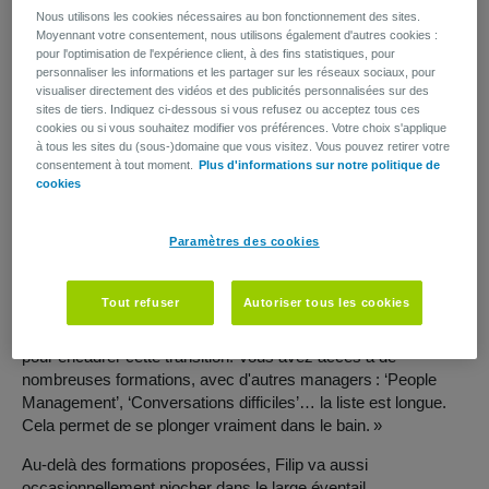
un Top Employer, avec une bonne rémunération et de bons
Nous utilisons les cookies nécessaires au bon fonctionnement des sites.
avantages extralégaux. Mais surtout : tant que vous faites ce
Moyennant votre consentement, nous utilisons également d'autres cookies :
qui vous est demandé, vous pouvez être vous-même. C'est la
pour l'optimisation de l'expérience client, à des fins statistiques, pour
performance qui compte. Je suis convaincu que tout le monde
personnaliser les informations et les partager sur les réseaux sociaux, pour
visualiser directement des vidéos et des publicités personnalisées sur des
peut venir travailler chez AG. Une véritable Great Place to
sites de tiers. Indiquez ci-dessous si vous refusez ou acceptez tous ces
Grow for All. »
cookies ou si vous souhaitez modifier vos préférences. Votre choix s'applique
à tous les sites du (sous-)domaine que vous visitez. Vous pouvez retirer votre
consentement à tout moment.
Plus d'informations sur notre politique de
Le pas vers le management
cookies
« J'aime parler aux gens et me faire de nouveaux contacts.
Paramètres des cookies
Une fonction hiérarchique me convenait donc parfaitement
bien. » Aussitôt dit, aussitôt fait. Après avoir acquis de
Tout refuser
Autoriser tous les cookies
l'expérience dans la gestion des dossiers et le contrôle des
processus financiers, Filip est devenu manager. « AG est là
pour encadrer cette transition. Vous avez accès à de
nombreuses formations, avec d'autres managers : ‘People
Management’, ‘Conversations difficiles’… la liste est longue.
Cela permet de se plonger vraiment dans le bain. »
Au-delà des formations proposées, Filip va aussi
occasionnellement piocher dans le large éventail