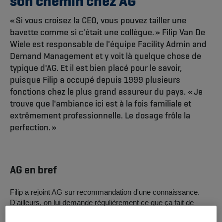
son chemin chez AG
« Si vous croisez la CEO, vous pouvez tailler une
bavette comme si c'était une collègue. » Filip Van De
Wiele est responsable de l'équipe Facility Admin and
Demand Management et y voit là quelque chose de
typique d'AG. Et il est bien placé pour le savoir,
puisque Filip a occupé depuis 1999 plusieurs
fonctions chez le plus grand assureur du pays. « Je
trouve que l'ambiance ici est à la fois familiale et
extrêmement professionnelle. Le dosage frôle la
perfection. »
AG en bref
Filip a rejoint AG sur recommandation d'une connaissance.
D'ailleurs, on lui demande régulièrement ce que ça fait de
travailler chez AG. Sa réponse est toujours la même : « AG est