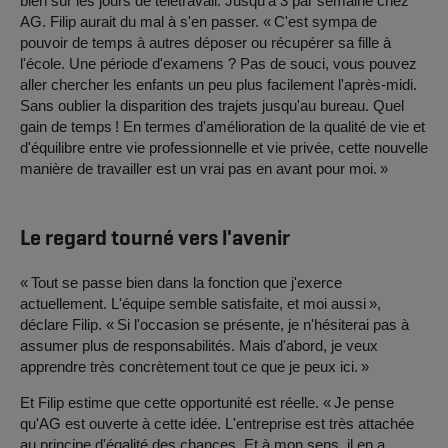
bien sûr les jours de télétravail. Jusqu'à 3 par semaine chez
AG. Filip aurait du mal à s'en passer. « C'est sympa de
pouvoir de temps à autres déposer ou récupérer sa fille à
l'école. Une période d'examens ? Pas de souci, vous pouvez
aller chercher les enfants un peu plus facilement l'après-midi.
Sans oublier la disparition des trajets jusqu'au bureau. Quel
gain de temps ! En termes d'amélioration de la qualité de vie et
d'équilibre entre vie professionnelle et vie privée, cette nouvelle
manière de travailler est un vrai pas en avant pour moi. »
Le regard tourné vers l'avenir
« Tout se passe bien dans la fonction que j'exerce
actuellement. L'équipe semble satisfaite, et moi aussi »,
déclare Filip. « Si l'occasion se présente, je n'hésiterai pas à
assumer plus de responsabilités. Mais d'abord, je veux
apprendre très concrètement tout ce que je peux ici. »
Et Filip estime que cette opportunité est réelle. « Je pense
qu'AG est ouverte à cette idée. L'entreprise est très attachée
au principe d'égalité des chances. Et à mon sens, il en a