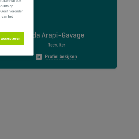
ebruiken we ook
an info op
. Geef hieronder
s van het
Ada Arapi-Gavage
s accepteren
Recruiter
Profiel bekijken