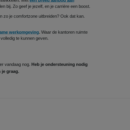
ontwikkelen. Met
een breed aanbod aan
n bij. Zo geef je jezelf, en je carrière een boost.
n zo je comfortzone uitbreiden? Ook dat kan.
zame werkomgeving
.
Waar de kantoren ruimte
volledig te kunnen geven.
eer vandaag nog.
Heb je ondersteuning nodig
 je graag.