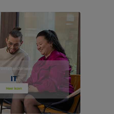
tiviteitendomein
IT
Meer lezen