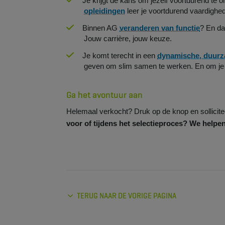
Je krijgt de kans om jezelf voortdurend te 
opleidingen
leer je voortdurend vaardighede
Binnen AG
veranderen van functie
? En da
Jouw carrière, jouw keuze.
Je komt terecht in een
dynamische, duur
geven om slim samen te werken. En om je 
Ga het avontuur aan
Helemaal verkocht? Druk op de knop en sollicit
voor of tijdens het selectieproces? We helpen
TERUG NAAR DE VORIGE PAGINA