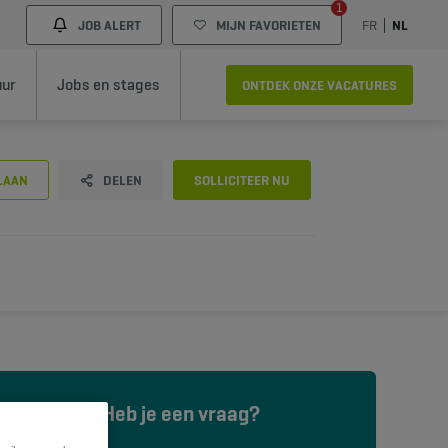
1
JOB ALERT
MIJN FAVORIETEN
FR
NL
uur
Jobs en stages
ONTDEK ONZE VACATURES
LAAN
DELEN
SOLLICITEER NU
Heb je een vraag?