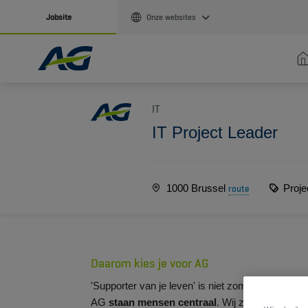
Jobsite
Onze websites
IT
IT Project Leader
1000 Brussel
Proje
route
Daarom kies je voor AG
'Supporter van je leven' is niet zomaar een sloga
AG
staan mensen centraal
. Wij zorgen ervoor d