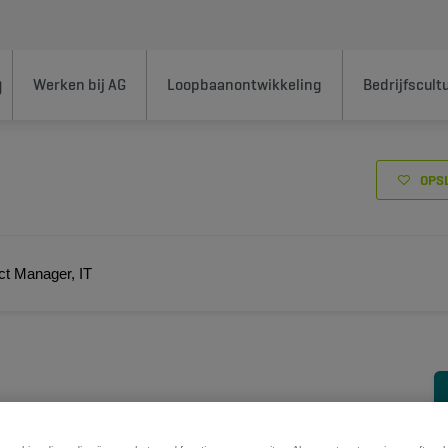
Werken bij AG
Loopbaanontwikkeling
Bedrijfscult
OPS
ct Manager, IT
n. Het is een ambitie, een mindset. Want bij
at jouw job zin heeft, zodat jij zin hebt om bij ons