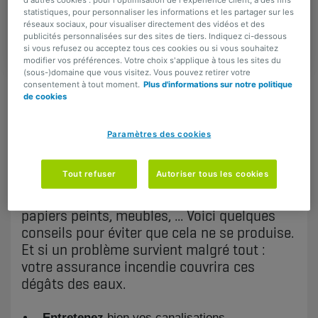
propriétaires pour éviter les
statistiques, pour personnaliser les informations et les partager sur les
réseaux sociaux, pour visualiser directement des vidéos et des
dégâts dus à une fuite
publicités personnalisées sur des sites de tiers. Indiquez ci-dessous
si vous refusez ou acceptez tous ces cookies ou si vous souhaitez
modifier vos préférences. Votre choix s'applique à tous les sites du
(sous-)domaine que vous visitez. Vous pouvez retirer votre
consentement à tout moment.
Plus d'informations sur notre politique
de cookies
PARTAGER
Paramètres des cookies
Suivez nos conseils
Tout refuser
Autoriser tous les cookies
Une fuite dans vos canalisations peut
provoquer des dommages à vos murs,
papiers peints, meubles, ... Voici quelques
conseils pour éviter que cela ne se produise.
Et si un problème survient malgré tout :
votre assurance incendie couvrira ces
dégâts des eaux.
Entretenez
bien vos canalisations.