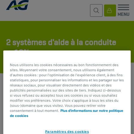
2 systèmes d'aide à la conduite
: -10%
Nous utilisons les cookies nécessaires au bon fonctionnement des
sites. Moyennant votre consentement, nous utilisons également
d'autres cookies : pour l'optimisation de l'expérience client, à des fins
statistiques, pour personnaliser les informations et les partager sur les
réseaux sociaux, pour visualiser directement des vidéos et des
PARTAGER
publicités personnalisées sur des sites de tiers. Indiquez ci-dessous
si vous refusez ou acceptez tous ces cookies ou si vous souhaitez
modifier vos préférences. Votre choix s'applique à tous les sites du
Alerte de franchissement involontaire de ligne,
(sous-)domaine que vous visitez. Vous pouvez retirer votre
Régulateur de vitesse adaptatif, Avertisseur d'angle
consentement à tout moment.
Plus d'informations sur notre politique
de cookies
mort, Stationnement automatique, Avertisseur de
collision arrière
Paramètres des cookies