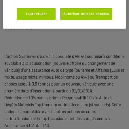
Votre véhicule est équipé de minimum 2 de ces
systèmes d'aide à la conduite ?
Tout refuser
Autoriser tous les cookies
Profitez de 10% de remise
sur vos assurances pour
votre véhicule.
L'action Systèmes d’aide à la conduite d'AG est soumise à conditions
et valable à la souscription (nouvelle affaire ou changement de
véhicule) d'une assurance Auto de type Tourisme et Affaires (Luxe et
mixte, usage mixte, minibus, Mobilhome ou 4x4) ou Transport de
choses jusqu'à 3,5 tonnes pour un nouveau véhicule avec une
première date d'inscription à partir du 01/01/2014.
Réduction de 10% sur les primes Responsabilité Civile Auto et
Dégâts Matériels Top Omnium ou Top Occasium (si souscris). Cette
action est cumulable avec d'autres actions en cours.
La Top Omnium et la Top Occasium sont des compléments à
l'assurance R.C Auto d'AG.