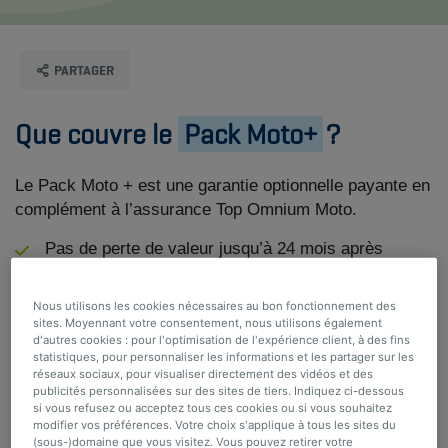
PARTAGER
Que couvre le
Pack Moto+
?
Le Pack Moto + est une garantie optionnelle payante en
complément à l’assurance Top Omnium Moto.
Pas de perte de valeur jusqu’à 24 mois après
l’achat de votre moto tant que le compteur n’atteint
pas 7.000 km. Ensuite, amortissement de 1 % par
Nous utilisons les cookies nécessaires au bon fonctionnement des
mois jusqu’au 60e mois. À partir du 61e mois,
sites. Moyennant votre consentement, nous utilisons également
d'autres cookies : pour l'optimisation de l'expérience client, à des fins
l'indemnité est calculée sur la base de la valeur
statistiques, pour personnaliser les informations et les partager sur les
réelle.
réseaux sociaux, pour visualiser directement des vidéos et des
publicités personnalisées sur des sites de tiers. Indiquez ci-dessous
Vous percevez une indemnité supplémentaire si la
si vous refusez ou acceptez tous ces cookies ou si vous souhaitez
modifier vos préférences. Votre choix s'applique à tous les sites du
moto assurée est volée ou endommagée lors d’un
(sous-)domaine que vous visitez. Vous pouvez retirer votre