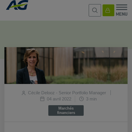
Cécile Delooz - Senior Portfolio Manager
04 avril 2022
3 min
Marchés
financiers