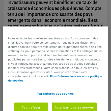
investisseurs peuvent bénéficier de taux de
croissance économiques plus élevés. Compte
tenu de l'importance croissante des pays
émergents dans l'économie mondiale, il est
certainement judicieux d'y être présent à plus
long terme. Découvrez l’analyse de Cécile
Delooz, Senior Equity Portfolio Manager chez
Nous utilisons les cookies nécessaires au bon fonctionnement des
AG.
sites. Moyennant votre consentement, nous utilisons également
d'autres cookies : pour l'optimisation de l'expérience client, à des fins
statistiques, pour personnaliser les informations et les partager sur les
​​​​​​​​​​​​Aujourd'hui, les pays dits émergents représentent
réseaux sociaux, pour visualiser directement des vidéos et des
déjà un peu plus de 50 % du PIB mondial, un chiffre
publicités personnalisées sur des sites de tiers. Indiquez ci-dessous
si vous refusez ou acceptez tous ces cookies ou si vous souhaitez
qui pourrait atteindre 60 % d'ici 2030. Les États les
modifier vos préférences. Votre choix s'applique à tous les sites du
plus importants dans les indices des pays
(sous-)domaine que vous visitez. Vous pouvez retirer votre
consentement à tout moment.
Plus d'informations sur notre politique
émergents sont la Chine, Taïwan, l'Inde, la Corée
de cookies
du Sud, le Brésil et, jusqu'il y a peu, la Russie.
Depuis son invasion de l’Ukraine, cette dernière a
Paramètres des cookies
été supprimée de tous les indices.
Parmi ces cinq pays, l’un d’entre eux retient
Tout refuser
Autoriser tous les cookies