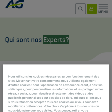
Qui sont nos
Experts?
PARTAGER
Nous utilisons les cookies nécessaires au bon fonctionnement des
sites. Moyennant votre consentement, nous utilisons également
d'autres cookies : pour l'optimisation de l'expérience client, à des fins
statistiques, pour personnaliser les informations et les partager sur les
réseaux sociaux, pour visualiser directement des vidéos et des
RETOUR À LA PAGE PRÉCÉDENTE
publicités personnalisées sur des sites de tiers. Indiquez ci-dessous
si vous refusez ou acceptez tous ces cookies ou si vous souhaitez
modifier vos préférences. Votre choix s'applique à tous les sites du
(sous-)domaine que vous visitez. Vous pouvez retirer votre