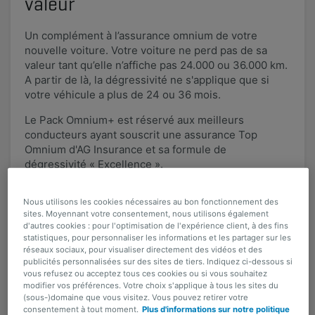
valeur
Un complément à l’assurance omnium de votre
nouvelle voiture. Votre voiture ne perd pas de sa
valeur tant qu’elle n’affiche pas 24.000 ou 36.000 km.
A partir de là, la dégressivité ne s'applique que si
votre véhicule a plus de 24 ou 36 mois.
Le Pack Omnium+ est réservé aux meilleurs
conducteurs ayant souscrit une assurance Top
Omnium d'AG Insurance et sa formule de
dégressivité « Excellence ».
Avantages
Nous utilisons les cookies nécessaires au bon fonctionnement des
sites. Moyennant votre consentement, nous utilisons également
d'autres cookies : pour l'optimisation de l'expérience client, à des fins
statistiques, pour personnaliser les informations et les partager sur les
Vos pneus hiver couverts
réseaux sociaux, pour visualiser directement des vidéos et des
publicités personnalisées sur des sites de tiers. Indiquez ci-dessous si
Jusqu’à 1000 euros d’indemnisation en
vous refusez ou acceptez tous ces cookies ou si vous souhaitez
modifier vos préférences. Votre choix s'applique à tous les sites du
cas de vol ou de perte totale du véhicule.
(sous-)domaine que vous visitez. Vous pouvez retirer votre
Que vos pneus soient montés ou non.
consentement à tout moment.
Plus d'informations sur notre politique