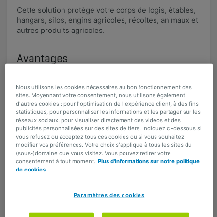
Cette solution protège votre corps de logis, étables,
hangars, silos, engins agricoles, récoltes, animaux et
autres produits agricoles.
Avantages
Spécialement conçue pour
Nous utilisons les cookies nécessaires au bon fonctionnement des
sites. Moyennant votre consentement, nous utilisons également
les exploitations agricoles
d'autres cookies : pour l'optimisation de l'expérience client, à des fins
statistiques, pour personnaliser les informations et les partager sur les
Corps de logis, étables, hangars, silos,
réseaux sociaux, pour visualiser directement des vidéos et des
machines agricoles, récoltes, animaux et
publicités personnalisées sur des sites de tiers. Indiquez ci-dessous si
vous refusez ou acceptez tous ces cookies ou si vous souhaitez
produits agricoles : vous protégez tout en
modifier vos préférences. Votre choix s'applique à tous les sites du
un seul contrat.
(sous-)domaine que vous visitez. Vous pouvez retirer votre
consentement à tout moment.
Plus d'informations sur notre politique
de cookies
Tranquillité d'esprit
Paramètres des cookies
Les dommages qui ne constituent pas
explicitement des exclusions sont