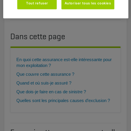
assurés à 100 %.
Tout refuser
Autoriser tous les cookies
Dans cette page
En quoi cette assurance est-elle intéressante pour
mon exploitation ?
Que couvre cette assurance ?
Quand et où suis-je assuré ?
Que dois-je faire en cas de sinistre ?
Quelles sont les principales causes d’exclusion ?