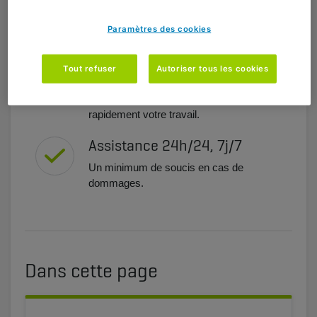
matière de construction sont également
indemnisés.
Paramètres des cookies
Règlement rapide des
Tout refuser
Autoriser tous les cookies
sinistres
Vous pouvez ainsi reprendre plus
rapidement votre travail.
Assistance 24h/24, 7j/7
Un minimum de soucis en cas de
dommages.
Dans cette page