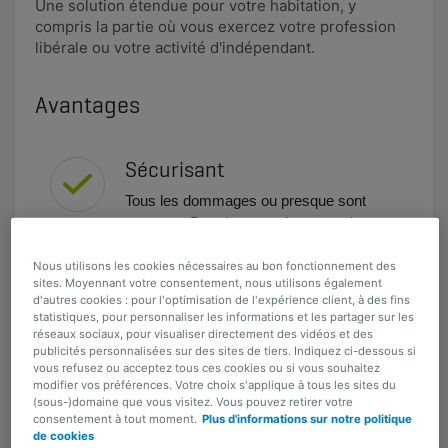
Une solution étendue pour votre habitation, y
compris la partie où vous exercez votre profession
libérale ou votre activité d'indépendant.
Avantages
Sécurisant
Tous les dommages ou presque sont
couverts. Pas de mauvaises surprises.
Protection sur-mesure
Nous utilisons les cookies nécessaires au bon fonctionnement des
sites. Moyennant votre consentement, nous utilisons également
Vous adaptez votre assurance à votre
d'autres cookies : pour l'optimisation de l'expérience client, à des fins
statistiques, pour personnaliser les informations et les partager sur les
activité, selon vos besoins et souhaits.
réseaux sociaux, pour visualiser directement des vidéos et des
publicités personnalisées sur des sites de tiers. Indiquez ci-dessous si
Indemnisation en valeur à
vous refusez ou acceptez tous ces cookies ou si vous souhaitez
neuf
modifier vos préférences. Votre choix s'applique à tous les sites du
(sous-)domaine que vous visitez. Vous pouvez retirer votre
consentement à tout moment.
Plus d'informations sur notre politique
Les surcoûts pour vous mettre en règle
de cookies
avec les dernières normes légales en