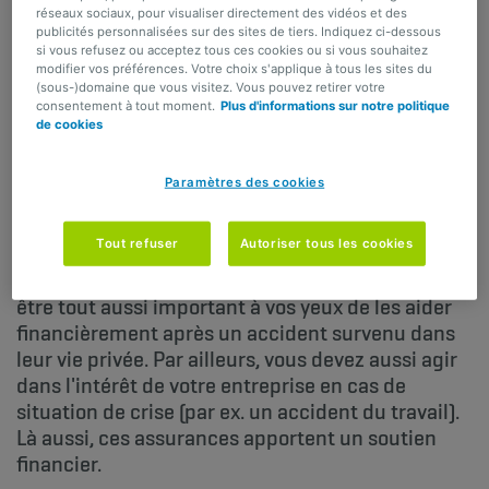
réseaux sociaux, pour visualiser directement des vidéos et des
publicités personnalisées sur des sites de tiers. Indiquez ci-dessous
Assurances pour indépendants et PME
si vous refusez ou acceptez tous ces cookies ou si vous souhaitez
Assurances accidents du travail
modifier vos préférences. Votre choix s'applique à tous les sites du
(sous-)domaine que vous visitez. Vous pouvez retirer votre
consentement à tout moment.
Plus d'informations sur notre politique
PARTAGER
de cookies
Une bonne politique HR est cruciale pour vos
Paramètres des cookies
affaires. Dans ce cadre, vous voulez évidemment
protéger vos collaborateurs et leur famille après
Tout refuser
Autoriser tous les cookies
un accident du travail en versant correctement
les indemnités prévues par la loi. Mais il est peut-
être tout aussi important à vos yeux de les aider
financièrement après un accident survenu dans
leur vie privée. Par ailleurs, vous devez aussi agir
dans l'intérêt de votre entreprise en cas de
situation de crise (par ex. un accident du travail).
Là aussi, ces assurances apportent un soutien
financier.