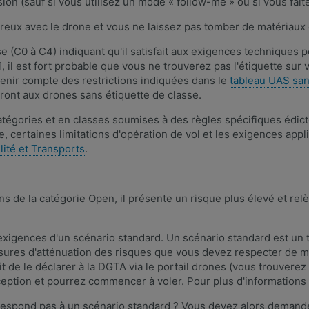
on (sauf si vous utilisez un mode « follow-me » ou si vous fait
eux avec le drone et vous ne laissez pas tomber de matériaux 
e (C0 à C4) indiquant qu'il satisfait aux exigences techniques p
 il est fort probable que vous ne trouverez pas l'étiquette sur
 tenir compte des restrictions indiquées dans le
tableau UAS san
eront aux drones sans étiquette de classe.
égories et en classes soumises à des règles spécifiques édictée
 certaines limitations d'opération de vol et les exigences appl
lité et Transports
.
ons de la catégorie Open, il présente un risque plus élevé et rel
 exigences d'un scénario standard. Un scénario standard est un 
res d'atténuation des risques que vous devez respecter de man
it de le déclarer à la DGTA via le portail drones (vous trouvere
eption et pourrez commencer à voler. Pour plus d'informations 
rrespond pas à un scénario standard ? Vous devez alors demand