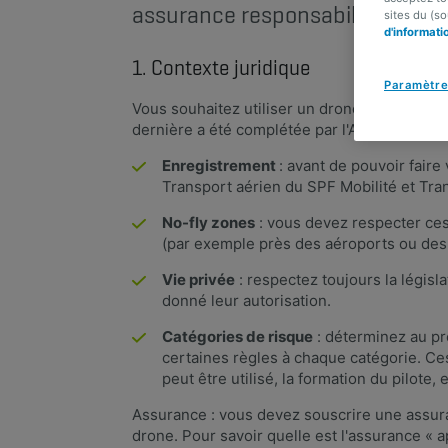
assurance responsabilité civile ?
sites du (s
d'informati
1. Contexte juridique
Paramètre
V​​ous souhaitez utiliser un drone ? N'oubl
dernière a été complétée par l'Arrêté royal
Enregistrement
: avant de pouvoir fair
Transport aérien du SPF Mobilité et Tra
No-fly zones
: vous devez respecter ce
(par exemple près des aéroports ou des p
Vie privée
: respectez toujours la législ
donné leur autorisation.
Catégories de risque
: déterminez au pré
certaines règles à chaque catégorie. Ces
peut être utilisé, la formation du pilote
Assurance : vous devez souscrire une assur
drone. Pour savoir quelle est l'assurance « 