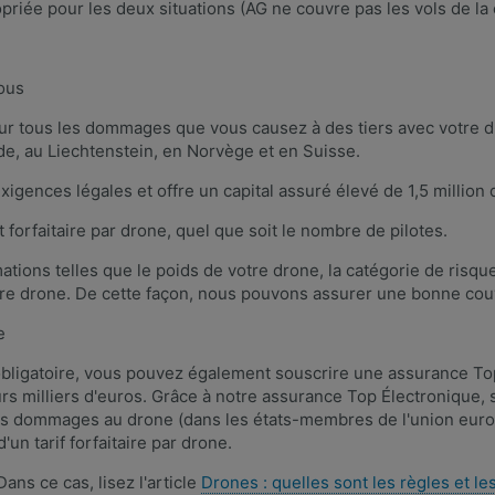
riée pour les deux situations (AG ne couvre pas les vols de la c
ous
our tous les dommages que vous causez à des tiers avec votre d
de, au Liechtenstein, en Norvège et en Suisse.
gences légales et offre un capital assuré élevé de 1,5 million 
 forfaitaire par drone, quel que soit le nombre de pilotes.
mations telles que le poids de votre drone, la catégorie de risq
tre drone. De cette façon, nous pouvons assurer une bonne cou
e
e obligatoire, vous pouvez également souscrire une assurance T
urs milliers d'euros. Grâce à notre assurance Top Électronique,
 les dommages au drone (dans les états-membres de l'union euro
 d'un tarif forfaitaire par drone.
ans ce cas, lisez l'article
Drones : quelles sont les règles et l