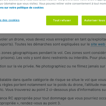
 ​
ous-)domaine que vous visitez. Vous pouvez retirer votre consentement à tout mom
ons sur notre politique de cookies
s des cookies
Tout refuser
Autoriser tous 
iez pas que vous devez respecter quelques règles. La réglement
 belge du 8 novembre 2020. En voici
les principales lignes direct
e voler un drone, vous devez vous enregistrer en tant qu'exploit
nsports). Toutes les démarches sont expliquées sur le
site web
s zones géographiques pendant le vol. Ces zones sont consid
risons). Les vols y sont donc restreints ou interdits. Pour plu
ation sur la vie privée. Ne photographiez ou ne filmez jamais sur
alable dans quelle catégorie de risque se situe le vol que vous
 règles portent notamment sur le poids du drone, l'altitude max
, etc. Vous trouverez au point 2 ci-dessous plus d'informations su
ance RC appropriée pour tout dommage que vous pourriez occasi
appropriée », rendez-vous au point 3.