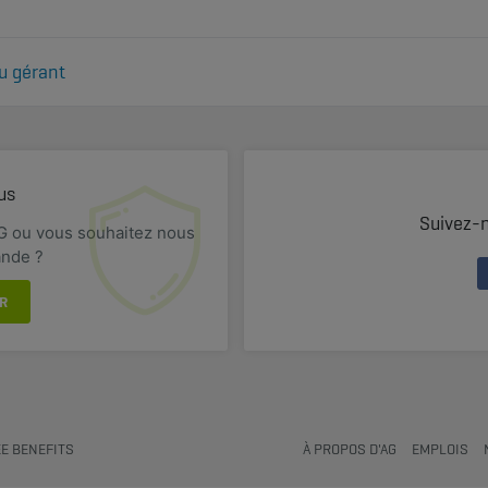
u gérant
 et dirigeant d’entreprise en cas d’erreurs ou de négligences ? Déc
us
Suivez-
G ou vous souhaitez nous
ande ?
R
E BENEFITS
À PROPOS D'AG
EMPLOIS