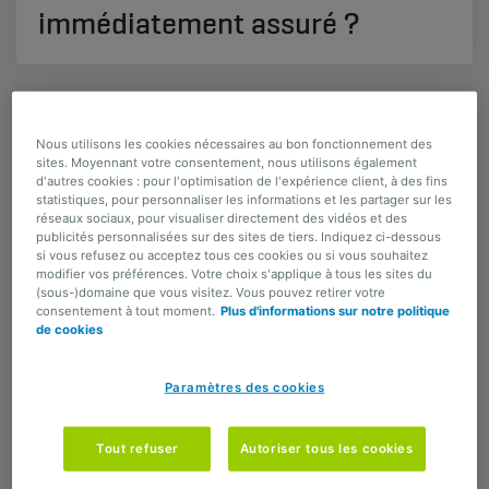
immédiatement assuré ?
PARTAGER
Nous utilisons les cookies nécessaires au bon fonctionnement des
sites. Moyennant votre consentement, nous utilisons également
d'autres cookies : pour l'optimisation de l'expérience client, à des fins
statistiques, pour personnaliser les informations et les partager sur les
​Vous vous apprêtez à découvrir les joies de la
réseaux sociaux, pour visualiser directement des vidéos et des
maternité et de la paternité ? Et votre
publicités personnalisées sur des sites de tiers. Indiquez ci-dessous
si vous refusez ou acceptez tous ces cookies ou si vous souhaitez
partenaire et vous-même disposez chacun
modifier vos préférences. Votre choix s'applique à tous les sites du
d’une assurance hospitalisation ? Bonne
(sous-)domaine que vous visitez. Vous pouvez retirer votre
consentement à tout moment.
Plus d'informations sur notre politique
nouvelle : votre assurance soins de santé – ou
de cookies
celle de votre partenaire – couvre également
votre petit bout et ce, dès la naissance.
Paramètres des cookies
Déclarez la naissance à votre
assureur
Tout refuser
Autoriser tous les cookies