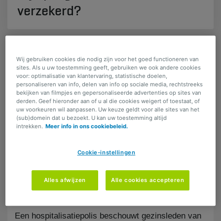
verzekerd?
DELEN
Wij gebruiken cookies die nodig zijn voor het goed functioneren van
sites. Als u uw toestemming geeft, gebruiken we ook andere cookies
voor: optimalisatie van klantervaring, statistische doelen,
personaliseren van info, delen van info op sociale media, rechtstreeks
bekijken van filmpjes en gepersonaliseerde advertenties op sites van
​Word je binnenkort mama of papa? En
derden. Geef hieronder aan of u al die cookies weigert of toestaat, of
hebben jij en je partner elk een
uw voorkeuren wil aanpassen. Uw keuze geldt voor alle sites van het
hospitalisatieverzekering? Goed nieuws: jouw
(sub)domein dat u bezoekt. U kan uw toestemming altijd
intrekken.
Meer info in ons cookiebeleid.
gezondheidsverzekering – of die van je
partner – dekt ook je kindje, en dat vanaf de
Cookie-instellingen
geboorte.
Meld de geboorte aan je
Alles afwijzen
Alle cookies accepteren
verzekeraar
Een hospitalisatiepolis beschouwt gezinsleden van