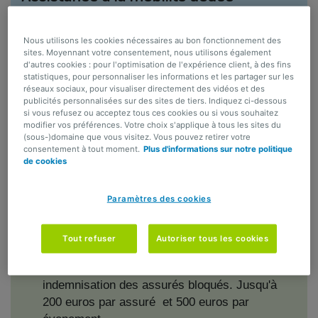
Vous avez un problème avec votre vélo
Nous utilisons les cookies nécessaires au bon fonctionnement des
(électrique), Speed Pedelec, hoverboard,
sites. Moyennant votre consentement, nous utilisons également
Segway, trottinette électrique, monoroue.?
d'autres cookies : pour l'optimisation de l'expérience client, à des fins
statistiques, pour personnaliser les informations et les partager sur les
Votre moyen de transport est réparé sur place
réseaux sociaux, pour visualiser directement des vidéos et des
ou transporté vers un service de réparation.
publicités personnalisées sur des sites de tiers. Indiquez ci-dessous
Dans ce dernier cas vous êtes ramené chez
si vous refusez ou acceptez tous ces cookies ou si vous souhaitez
modifier vos préférences. Votre choix s'applique à tous les sites du
vous
(sous-)domaine que vous visitez. Vous pouvez retirer votre
consentement à tout moment.
Plus d'informations sur notre politique
de cookies
Compensation pour les retards des
Paramètres des cookies
vols ou des transports publics
Tout refuser
Autoriser tous les cookies
Couvertures pendant le voyage
Transports en commun: assistance et
indemnisation des assurés bloqués. Jusqu'à
200 euros par assuré et 500 euros par