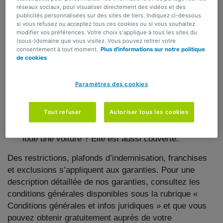
de location ?
Le Pack CarRenting intervient
réseaux sociaux, pour visualiser directement des vidéos et des
jusqu’à 150 euros dans les frais de renvoi des
publicités personnalisées sur des sites de tiers. Indiquez ci-dessous
si vous refusez ou acceptez tous ces cookies ou si vous souhaitez
objets oubliés.
modifier vos préférences. Votre choix s'applique à tous les sites du
(sous-)domaine que vous visitez. Vous pouvez retirer votre
Vous êtes en litige avec le loueur de voiture ?
Le
consentement à tout moment.
Plus d'informations sur notre politique
de cookies
Pack CarRenting couvre jusqu’à 2.500 euros par
litige (frais et honoraires relatifs à l’intervention d’un
avocat).
Paramètres des cookies
Pour tous les membres de votre famille résidant
Tout refuser
Autoriser tous les cookies
avec vous.
Votre fille de 24 ans, qui habite encore
chez vous, part en vacances avec son petit ami et
loue une voiture ? Elle est aussi couverte.
Des restrictions, plafonds d’indemnisation, franchises
et exclusions s’appliquent aux garanties. Pour une
description détaillée de nos garanties, consultez les
conditions générales disponibles sous la rubrique «
Conditions générales et infos juridiques » et que vous
pouvez obtenir gratuitement auprès de votre