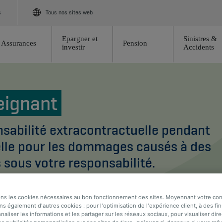
s
Tous nos sites web
Epargner et
Sinistres &
Assurances
Pension
investir
Accidents
eignant
sabilité extracontractuelle pendant
nelle pour les dommages causés à des
s sous votre responsabilité.
ons les cookies nécessaires au bon fonctionnement des sites. Moyennant votre c
ns également d'autres cookies : pour l'optimisation de l'expérience client, à des fin
naliser les informations et les partager sur les réseaux sociaux, pour visualiser di