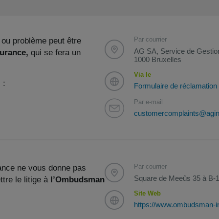
Par courrier
 ou problème peut être
AG SA, Service de Gestion
surance,
qui se fera un
1000 Bruxelles
Via le
 :
Formulaire de réclamation
Par e-mail
customercomplaints@agin
Par courrier
rance ne vous donne pas
Square de Meeûs 35 à B-1
tre le litige à
l’Ombudsman
Site Web
https://www.ombudsman-i