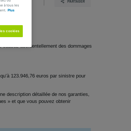
usez ou
PARTAGER
e à tous les
ent.
Plus
les cookies
lité causez accidentellement des dommages
squ’à 123.946,76 euros par sinistre pour
ne description détaillée de nos garanties,
ques » et que vous pouvez obtenir