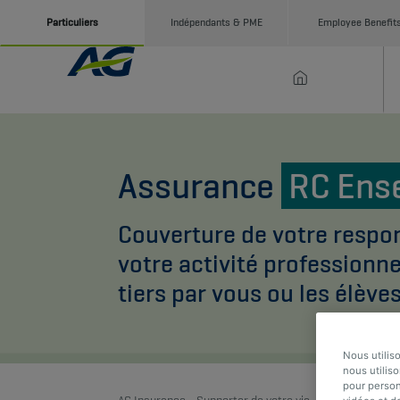
Particuliers
Indépendants & PME
Employee Benefit
Assurance
RC Ens
Couverture de votre respon
votre activité profession
tiers par vous ou les élève
Nous utilis
nous utiliso
pour person