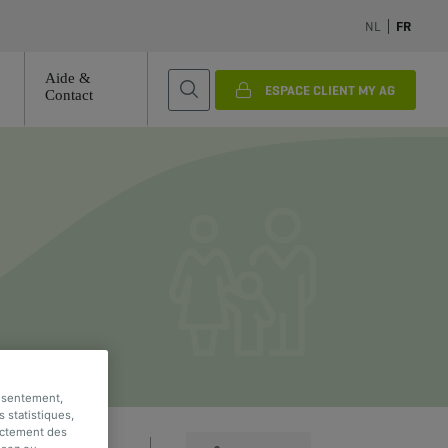
NL
FR
Aide &
ESPACE CLIENT MY AG
Contact
onsentement,
s statistiques,
rectement des