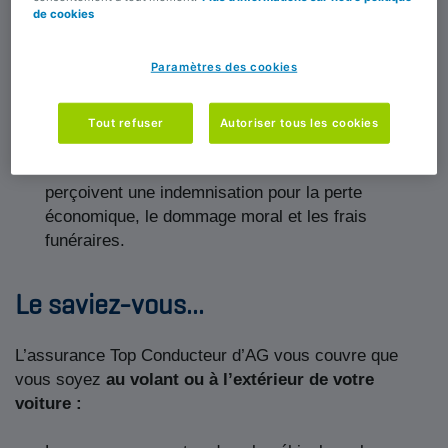
de cookies
tous les dommages matériels
tel que la perte
salariale,
mais aussi moraux
(dommage moral «
Paramètres des cookies
pur », préjudice esthétique) découlant de votre
invalidité temporaire ou définitive.
Tout refuser
Autoriser tous les cookies
tout dommage causé aux ayants droits en cas de
décès du conducteur
à la suite de l'accident. Ils
perçoivent une indemnisation pour la perte
économique, le dommage moral et les frais
funéraires.
Le saviez-vous...
L’assurance Top Conducteur d’AG vous couvre que
vous soyez
au volant ou à l’extérieur de votre
voiture :