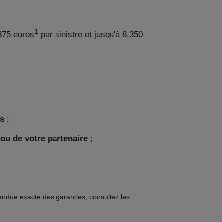
1
.375 euros
par sinistre et jusqu'à 8.350
es
;
 ou de votre partenaire
;
étendue exacte des garanties, consultez les