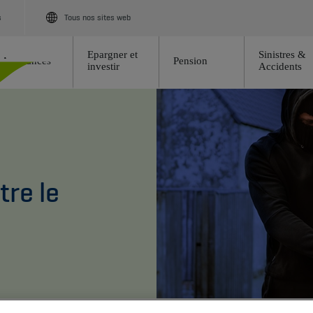
s
Tous nos sites web
Epargner et
Sinistres &
Assurances
Pension
investir
Accidents
re le