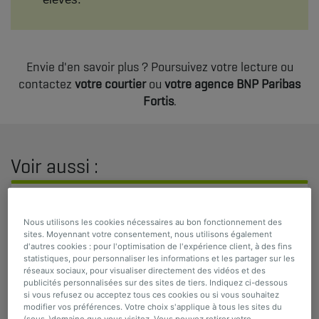
Envie d'en savoir plus ? Poursuivez votre lecture ou
contactez
votre courtier
ou
votre agence BNP Paribas
Fortis
.
Voir aussi :
Nous utilisons les cookies nécessaires au bon fonctionnement des
Pourquoi souscrire la garantie Vol ?
sites. Moyennant votre consentement, nous utilisons également
Que couvre la garantie Vol ?
d'autres cookies : pour l'optimisation de l'expérience client, à des fins
statistiques, pour personnaliser les informations et les partager sur les
Où et quand suis-je couvert ?
réseaux sociaux, pour visualiser directement des vidéos et des
Que faire en cas de sinistre ?
publicités personnalisées sur des sites de tiers. Indiquez ci-dessous
Quels sont les principaux risques non couverts ?
si vous refusez ou acceptez tous ces cookies ou si vous souhaitez
modifier vos préférences. Votre choix s'applique à tous les sites du