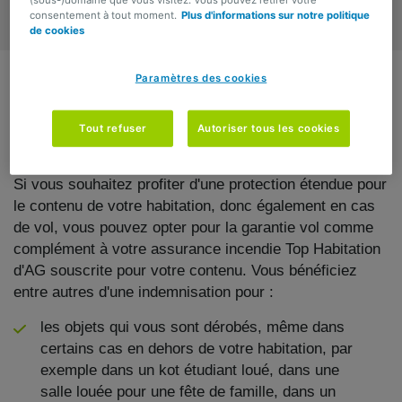
(sous-)domaine que vous visitez. Vous pouvez retirer votre
consentement à tout moment.
Plus d'informations sur notre politique
de cookies
Paramètres des cookies
Pourquoi souscrire la
garantie Vol
?
Tout refuser
Autoriser tous les cookies
Si vous souhaitez profiter d'une protection étendue pour
le contenu de votre habitation, donc également en cas
de vol, vous pouvez opter pour la garantie vol comme
complément à votre assurance incendie Top Habitation
d'AG souscrite pour votre contenu. Vous bénéficiez
entre autres d'une indemnisation pour :
les objets qui vous sont dérobés, même dans
certains cas en dehors de votre habitation, par
exemple dans un kot étudiant loué, dans une
salle louée​ pour une fête de famille, dans un