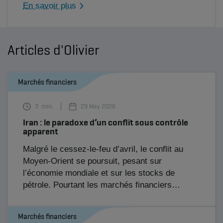
En savoir plus
d’investissement à court et long terme d’AG, à
travers l’analyse des développements macro-
économiques et l’évolution des marchés
financiers.
Articles d'Olivier
Marchés financiers
3
min.
29 May 2026
Iran : le paradoxe d’un conflit sous contrôle
apparent
Malgré le cessez-le-feu d’avril, le conflit au
Moyen-Orient se poursuit, pesant sur
l’économie mondiale et sur les stocks de
pétrole. Pourtant les marchés financiers
fonctionnent comme « si de rien n’était ». Les
investisseurs font-ils preuve de réalisme ou au
Marchés financiers
contraire d’un excès de complaisance ?