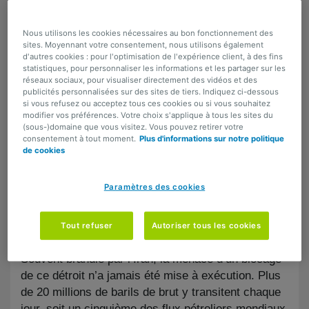
jours » entre Israël et l’Iran
Nous utilisons les cookies nécessaires au bon fonctionnement des
sites. Moyennant votre consentement, nous utilisons également
d'autres cookies : pour l'optimisation de l'expérience client, à des fins
Alors qu’ils restent confrontés au risque d’une
statistiques, pour personnaliser les informations et les partager sur les
réseaux sociaux, pour visualiser directement des vidéos et des
nouvelle aggravation des tensions commerciales,
publicités personnalisées sur des sites de tiers. Indiquez ci-dessous
les marchés financiers doivent faire face à de
si vous refusez ou acceptez tous ces cookies ou si vous souhaitez
nouvelles préoccupations géopolitiques, après les
modifier vos préférences. Votre choix s'applique à tous les sites du
(sous-)domaine que vous visitez. Vous pouvez retirer votre
attaques menées par Israël et l’intervention
consentement à tout moment.
Plus d'informations sur notre politique
américaine contre des installations militaires
de cookies
iraniennes. Bien que nous ne puissions que
déplorer les pertes humaines et les souffrances
Paramètres des cookies
causées par ces affrontements, ces évènements
ont également réveillé le spectre d’une fermeture du
Tout refuser
Autoriser tous les cookies
détroit d’Ormuz.
Souvent brandie par l’Iran, la menace d’un blocage
de ce détroit n’a jamais été mise à exécution. Plus
de 20 millions de barils de brut y transitent chaque
jour, soit un cinquième des flux pétroliers mondiaux