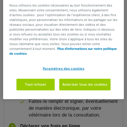
Nous utilisons les cookies nécessaires au bon fonctionnement des
sites. Moyennant votre consentement, nous utilisons également
4 étapes pour déclarer un sinistre
d'autres cookies : pour l'optimisation de l'expérience client, à des fins
statistiques, pour personnaliser les informations et les partager sur les
réseaux sociaux, pour visualiser directement des vidéos et des
publicités personnalisées sur des sites de tiers. Indiquez ci-dessous
Faites remplir le formulaire de constatation
si vous refusez ou acceptez tous ces cookies ou si vous souhaitez
par votre vétérinaire
modifier vos préférences. Votre choix s'applique à tous les sites du
(sous-)domaine que vous visitez. Vous pouvez retirer votre
consentement à tout moment.
Plus d'informations sur notre politique
Transmettez ce
formulaire
à votre
de cookies
vétérinaire afin qu’il puisse le compléter.
Le formulaire n’est pas requis pour les
Paramètres des cookies
frais liés à la prévention et les frais
engendrés par un décès (frais
d'euthanasie, de crémation et
Tout refuser
Autoriser tous les cookies
d'inhumation).
Faites-le remplir et signer, éventuellement
de manière électronique, par votre
vétérinaire lors de la consultation.
Déclarez vos frais en ligne