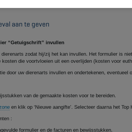
val aan te geven
ier “Getuigschrift” invullen
dierenarts zodat hij/zij het kan invullen. Het formulier is ni
kosten die voortvloeien uit een overlijden (kosten voor eut
atie door uw dierenarts invullen en ondertekenen, eventueel 
ijsstukken van de gemaakte kosten voor te bereiden.
zone
en klik op ‘Nieuwe aangifte’. Selecteer daarna het Top
nten :
ngevulde formulier en de facturen en bewijsstukken.