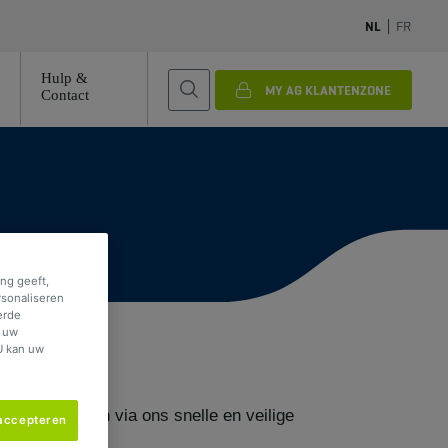
NL
FR
Hulp &
MY AG KLANTENZONE
Contact
ng geeft,
rsonaliseren
erde
f uw
U kan uw
kunt aangeven via ons snelle en veilige
 accepteren