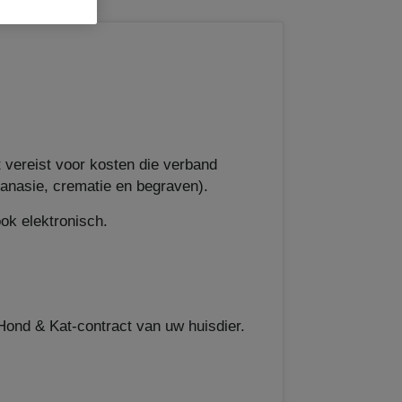
et vereist voor kosten die verband
hanasie, crematie en begraven).
ook elektronisch.
 Hond & Kat-contract van uw huisdier.