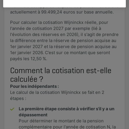
maximale est appelée "objectif de pension" et s'élève
actuellement à 99.499,24 euros sur base annuelle.
​Pour calculer la cotisation Wijninckx réelle, pour
l'année de cotisation 2027 par exemple (lié à
l'évolution des réserves en 2026), il s'agit de prendre
la différence entre la réserve de pension acquise au
1er janvier 2027 et la réserve de pension acquise au
1er janvier 2026. C’est sur ce montant que seront
payés les 12,50 %. ​
Comment la cotisation est-elle
calculée ?
Pour les indépendants :
Le calcul de la cotisation Wijninckx se fait en 2
étapes :
La première étape consiste à vérifier s'il y a un
dépassement
Pour déterminer le montant de la pension
complémentaire pour l'année de cotisation N, la