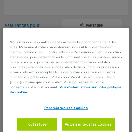
Assurances pour
PARTAGER
indépendants et
PME
Cotisation spéciale
Nous utilisons les cookies nécessaires au bon fonctionnement des
de sécurité sociale
sites. Moyennant votre consentement, nous utilisons également
d'autres cookies : pour l'optimisation de l'expérience client, à des fins
statistiques, pour personnaliser les informations et les partager sur les
réseaux sociaux, pour visualiser directement des vidéos et des
Qui est concerné par cette
publicités personnalisées sur des sites de tiers. Indiquez ci-dessous
si vous refusez ou acceptez tous ces cookies ou si vous souhaitez
cotisation ?​​
modifier vos préférences. Votre choix s'applique à tous les sites du
(sous-)domaine que vous visitez. Vous pouvez retirer votre
Vous devez payer la cotisation spéciale de sécurité
consentement à tout moment.
Plus d'informations sur notre politique
sociale, également appelée cotisation Wijninckx,​ en
de cookies
cas de constitution d’une pension complémentaire
"élevée".​​
Paramètres des cookies
La cotisation spéciale de 12,50 % est due
dès que la
somme de la pension légale et de la pension
Tout refuser
Autoriser tous les cookies
complémentaire dépasse la pension légale
maximale du secteur public
. Cette pension légale