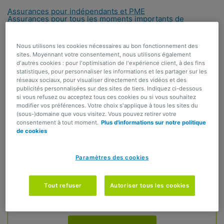
Assurances pour indépendants et PME
Assurances pour tous les moments importants de
votre entreprise
Assurances pour prépaer au mieux sa pension
Nous utilisons les cookies nécessaires au bon fonctionnement des
PARTAGER
sites. Moyennant votre consentement, nous utilisons également
d'autres cookies : pour l'optimisation de l'expérience client, à des fins
statistiques, pour personnaliser les informations et les partager sur les
réseaux sociaux, pour visualiser directement des vidéos et des
Un business qui tourne ? Check ! Des clients
publicités personnalisées sur des sites de tiers. Indiquez ci-dessous
satisfaits ? Check ! Un business plan qui tient la
si vous refusez ou acceptez tous ces cookies ou si vous souhaitez
modifier vos préférences. Votre choix s'applique à tous les sites du
route ? Check !
(sous-)domaine que vous visitez. Vous pouvez retirer votre
consentement à tout moment.
Plus d'informations sur notre politique
Et votre pension ? Si pour vous, la réponse est
de cookies
plutôt « Joker », jetez un œil à nos solutions de
constitution de pension.
Paramètres des cookies
Tout refuser
Autoriser tous les cookies
Je veux un conseil personnalisé