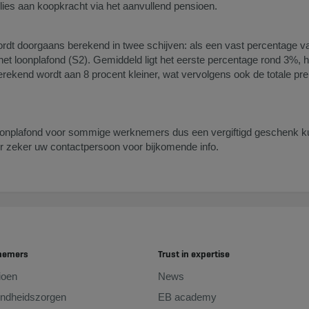
lies aan koopkracht via het aanvullend pensioen.
dt doorgaans berekend in twee schijven: als een vast percentage van 
et loonplafond (S2). Gemiddeld ligt het eerste percentage rond 3%, 
berekend wordt aan 8 procent kleiner, wat vervolgens ook de totale p
loonplafond voor sommige werknemers dus een vergiftigd geschenk k
r zeker uw contactpersoon voor bijkomende info.
nemers
Trust in expertise
ioen
News
ndheidszorgen
EB academy