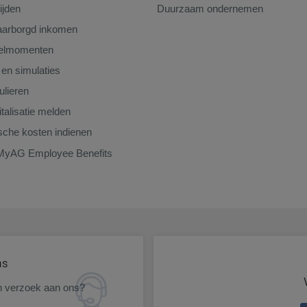
ijden
Duurzaam ondernemen
arborgd inkomen
telmomenten
 en simulaties
lieren
talisatie melden
che kosten indienen
MyAG Employee Benefits
ns
n verzoek aan ons?