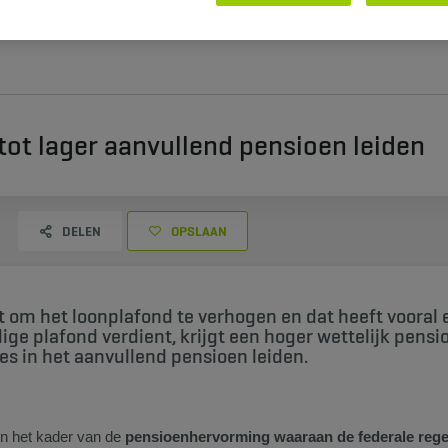
tot lager aanvullend pensioen leiden
DELEN
OPSLAAN
st om het loonplafond te verhogen en dat heeft vooral
ge plafond verdient, krijgt een hoger wettelijk pensi
es in het aanvullend pensioen leiden.
in het kader van de
pensioenhervorming waaraan de federale reg