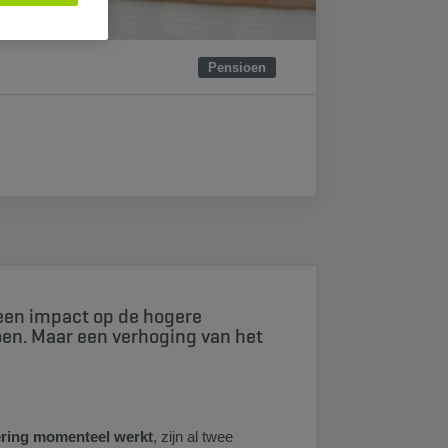
Pensioen
 een impact op de hogere
oen. Maar een verhoging van het
ering momenteel werkt
, zijn al twee