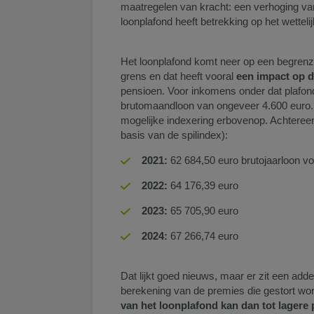
maatregelen van kracht: een verhoging v
loonplafond heeft betrekking op het wettel
Het loonplafond komt neer op een begrenzi
grens en dat heeft vooral
een impact op 
pensioen. Voor inkomens onder dat plafond
brutomaandloon van ongeveer 4.600 euro. 
mogelijke indexering erbovenop. Achteree
basis van de spilindex):
​2021:
62 684,50 euro brutojaarloon v
2022:
64 176,39 euro
2023:
65 705,90 euro
2024:
67 266,74 euro
Dat lijkt goed nieuws, maar er zit een ad
berekening van de premies die gestort wor
van het loonplafond kan dan tot lagere 