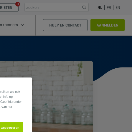
0
RIETEN
NL
FR
EN
rknemers
HULP EN CONTACT
AANMELDEN
ebruiken we ook
an info op
. Geef hieronder
s van het
s accepteren