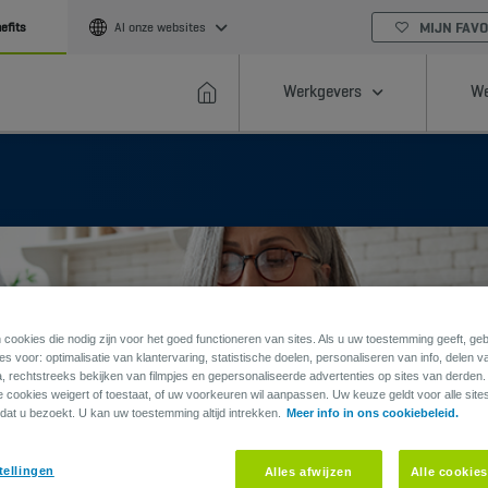
MIJN FAVO
efits
Al onze websites
Werkgevers
We
 cookies die nodig zijn voor het goed functioneren van sites. Als u uw toestemming geeft, g
s voor: optimalisatie van klantervaring, statistische doelen, personaliseren van info, delen v
a, rechtstreeks bekijken van filmpjes en gepersonaliseerde advertenties op sites van derden
ie cookies weigert of toestaat, of uw voorkeuren wil aanpassen. Uw keuze geldt voor alle site
dat u bezoekt. U kan uw toestemming altijd intrekken.
Meer info in ons cookiebeleid.
tellingen
Alles afwijzen
Alle cookie