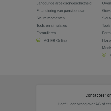
Langdurige arbeidsongeschiktheid
Overl
Financiering van pensioenplan
Gewa
Sleutelmomenten
Sleu
Tools en simulaties
Tools
Formulieren
Formu
Hospi
AG EB Online
Medis
Contacteer o
Heeft u een vraag over AG of ee