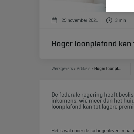
29 november 2021
3 min
Hoger loonplafond kan 
Werkgevers
Artikels
Hoger loonplafond kan tot lager aanvullend pensioen leiden
De federale regering heeft besli
inkomens: wie meer dan het huidi
loonplafond kan tot lagere premi
Het is wat onder de radar gebleven, maar 