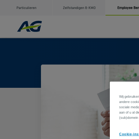
Particulieren
Zelfstandigen & KMO
Employee Ben
Wij gebruiken
andere cookie
sociale medi
aan of u al d
(sub)domein 
Cookie-ins