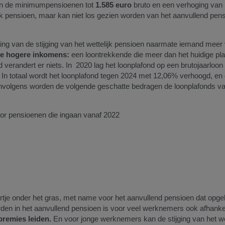
an de minimumpensioenen tot
1.585 euro
bruto en een verhoging van 
ijk pensioen, maar kan niet los gezien worden van het aanvullend pen
ng van de stijging van het wettelijk pensioen naarmate iemand meer v
de hogere inkomens:
een loontrekkende die meer dan het huidige plafo
 verandert er niets. In 2020 lag het loonplafond op een brutojaarloo
In totaal wordt het loonplafond tegen 2024 met 12,06% verhoogd, en 
nvolgens worden de volgende geschatte bedragen de loonplafonds van
oor pensioenen die ingaan vanaf 2022
dertje onder het gras, met name voor het aanvullend pensioen dat op
den in het aanvullend pensioen is voor veel werknemers ook afhankel
premies leiden.
En voor jonge werknemers kan de stijging van het wet