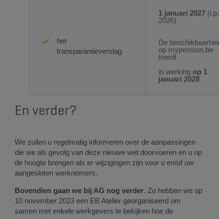
1 januari 2027
(i.p
2026)
het
De beschikbaarhei
op mypension.be
transparantieverslag
treedt
in werking
op 1
januari 2028
En verder?
We zullen u regelmatig informeren over de aanpassingen
die we als gevolg van deze nieuwe wet doorvoeren en u op
de hoogte brengen als er wijzigingen zijn voor u en/of uw
aangesloten werknemers.
Bovendien gaan we bij AG nog verder
. Zo hebben we op
10 november 2023 een EB Atelier georganiseerd om
samen met enkele werkgevers te bekijken hoe de