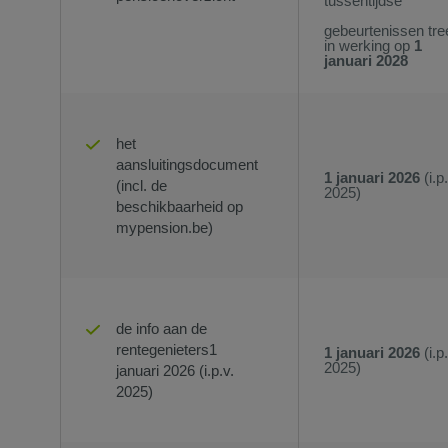
tussentijdse
gebeurtenissen tre
in werking op
1
januari 2028
het
aansluitingsdocument
1 januari 2026
(i.p.
(incl. de
2025)
beschikbaarheid op
mypension.be)
de info aan de
rentegenieters1
1 januari 2026
(i.p.
2025)
januari 2026 (i.p.v.
2025)