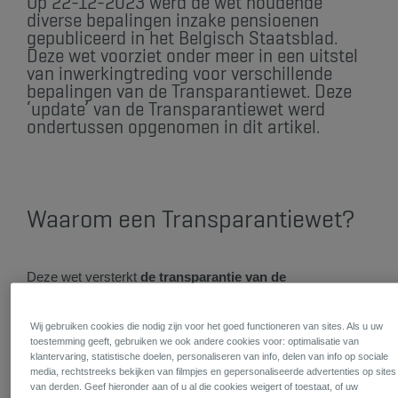
Op 22-12-2023 werd de wet houdende
diverse bepalingen inzake pensioenen
gepubliceerd in het Belgisch Staatsblad.
Deze wet voorziet onder meer in een uitstel
van inwerkingtreding voor verschillende
bepalingen van de Transparantiewet. Deze
‘update’ van de Transparantiewet werd
ondertussen opgenomen in dit artikel.​
​Waarom een Transparantiewet?
Deze wet versterkt
de transparantie van de
informatieverschaffing over aanvullende pensioenen:
Identieke regels voor alle pensioeninstellingen
Wij gebruiken cookies die nodig zijn voor het goed functioneren van sites. Als u uw
toestemming geeft, gebruiken we ook andere cookies voor: optimalisatie van
klantervaring, statistische doelen, personaliseren van info, delen van info op sociale
Informatieverplichtingen die tot voor kort enkel golden
media, rechtstreeks bekijken van filmpjes en gepersonaliseerde advertenties op sites
voor pensioenfondsen (op basis van IORP II), zijn nu
van derden. Geef hieronder aan of u al die cookies weigert of toestaat, of uw
ook van toepassing op verzekeraars. Alle