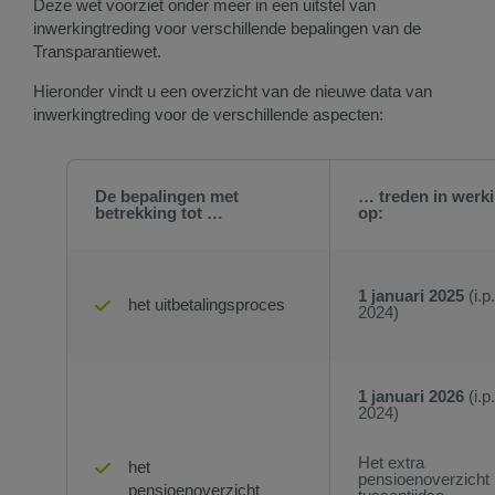
Deze wet voorziet onder meer in een uitstel van
inwerkingtreding voor verschillende bepalingen van de
Transparantiewet.
Hieronder vindt u een overzicht van de nieuwe data van
inwerkingtreding voor de verschillende aspecten:
De bepalingen met
… treden in werk
betrekking ​tot …
op:
1 ja​nuari 2025
(i.p
het uitbetalingsproces
2024)
1 januari 2026
(i.p.
2024)
Het extra
het
pensioenoverzicht b
pensioenoverzicht