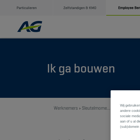
Particulieren
Zelfstandigen & KMO
Employee Ben
Ik ga bouwen
Wij gebruiken
Werknemers
Sleutelmomenten
Ik ga bouwen
andere cookie
sociale medi
aan of u al d
(sub)domein 