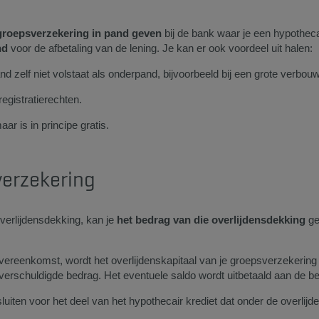
groepsverzekering in pand geven
bij de bank waar je een hypotheca
nd
voor de afbetaling van de lening. Je kan er ook voordeel uit halen:
d zelf niet volstaat als onderpand, bijvoorbeeld bij een grote verbouw
registratierechten.
r is in principe gratis.
verzekering
verlijdensdekking, kan je
het bedrag van die overlijdensdekking
ge
overeenkomst, wordt het overlijdenskapitaal van je groepsverzekering
og verschuldigde bedrag. Het eventuele saldo wordt uitbetaald aan de 
uiten voor het deel van het hypothecair krediet dat onder de overlijd