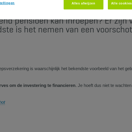
ent kopen, bouwen of renoveren kos
tellingen
Alles afwijzen
Alle cookie
 hun bank. Maar wist je dat - als j
llend pensioen kan inroepen? Er zijn 
ste is het nemen van een voorschot
epsverzekering is waarschijnlijk het bekendste voorbeeld van het ge
ves om de investering te financieren
. Je hoeft dus niet te wachte
hot