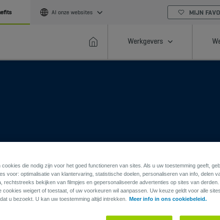
MIJN FAVO
efits
Al onze websites
Werkgevers
We
 cookies die nodig zijn voor het goed functioneren van sites. Als u uw toestemming geeft, g
DELEN
OPSLAAN
s voor: optimalisatie van klantervaring, statistische doelen, personaliseren van info, delen v
a, rechtstreeks bekijken van filmpjes en gepersonaliseerde advertenties op sites van derden
ie cookies weigert of toestaat, of uw voorkeuren wil aanpassen. Uw keuze geldt voor alle site
dat u bezoekt. U kan uw toestemming altijd intrekken.
Meer info in ons cookiebeleid.