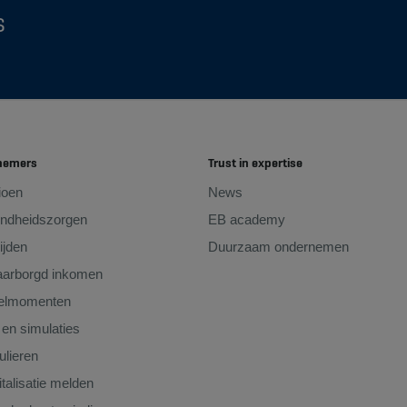
s
nemers
Trust in expertise
ioen
News
ndheidszorgen
EB academy
ijden
Duurzaam ondernemen
arborgd inkomen
telmomenten
 en simulaties
lieren
talisatie melden