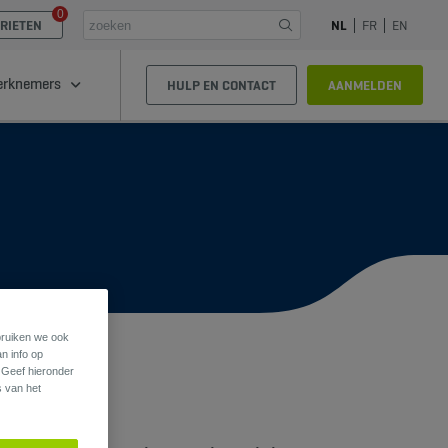
0
RIETEN
NL
FR
EN
rknemers
HULP EN CONTACT
AANMELDEN
ebruiken we ook
an info op
. Geef hieronder
s van het