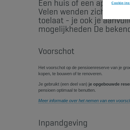
Een huis of een appartem
Cookie-ins
Velen wenden zich dan tot
toelaat - je ook je aanvu
mogelijkheden De bekend
Voorschot
Het voorschot op de pensioenreserve van je gro
kopen, te bouwen of te renoveren.
Je gebruikt (een deel van)
je opgebouwde reser
pensioen optimaal te benutten.
Meer informatie over het nemen van een voorsc
Inpandgeving