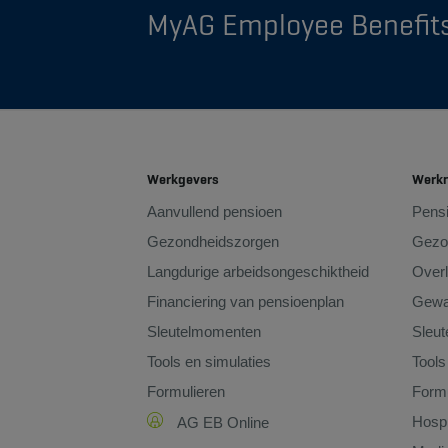
MyAG Employee Benefit
Werkgevers
Werk
Aanvullend pensioen
Pens
Gezondheidszorgen
Gezo
Langdurige arbeidsongeschiktheid
Overl
Financiering van pensioenplan
Gewa
Sleutelmomenten
Sleu
Tools en simulaties
Tools
Formulieren
Formu
Hospi
AG EB Online