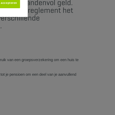
t vaak handenvol geld.
s accepteren
e pensioenreglement het
verschillende
.
bruik van een groepsverzekering om een huis te
n tot je pensioen om een deel van je aanvullend