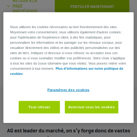
RETOUR À LA
PAGE
POSTULER MAINTENANT
PRÉCÉDENTE
Nous utilisons les cookies nécessaires au bon fonctionnement des sites.
Moyennant votre consentement, nous utilisons également d'autres cookies :
Vous avez une question?
pour l'optimisation de l'expérience client, à des fins statistiques, pour
personnaliser les informations et les partager sur les réseaux sociaux, pour
Michael Banneel
visualiser directement des vidéos et des publicités personnalisées sur des
sites de tiers. Indiquez ci-dessous si vous refusez ou acceptez tous ces
Recruiter
cookies ou si vous souhaitez modifier vos préférences. Votre choix s'applique
à tous les sites du (sous-)domaine que vous visitez. Vous pouvez retirer votre
consentement à tout moment.
Plus d'informations sur notre politique de
cookies
Paramètres des cookies
Tout refuser
Autoriser tous les cookies
AG est leader du marché, on s’y forge donc de vastes