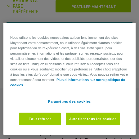
RETOUR À LA
PAGE
POSTULER MAINTENANT
PRÉCÉDENTE
Vous avez une question?
Nous utilisons les cookies nécessaires au bon fonctionnement des sites.
Moyennant votre consentement, nous utilisons également d'autres cookies :
Virginie Vandenabeele
pour l'optimisation de l'expérience client, à des fins statistiques, pour
personnaliser les informations et les partager sur les réseaux sociaux, pour
Recruiter
visualiser directement des vidéos et des publicités personnalisées sur des
sites de tiers. Indiquez ci-dessous si vous refusez ou acceptez tous ces
cookies ou si vous souhaitez modifier vos préférences. Votre choix s'applique
à tous les sites du (sous-)domaine que vous visitez. Vous pouvez retirer votre
consentement à tout moment.
Plus d'informations sur notre politique de
cookies
Paramètres des cookies
Tout refuser
Autoriser tous les cookies
J'avais quelques doutes sur le secteur de