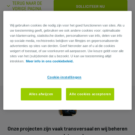
TERUG NAAR DE
SOLLICITEER NU
VORIGE PAGINA
Wij gebruiken cookies die nodig zijn voor het goed functioneren van sites. Als u
uw toestemming geeft, gebruiken we ook andere cookies voor: optimalisatie
Heb je een vraag?
van klantervaring, statistische doelen, personaliseren van info, delen van info
op sociale media, rechtstreeks bekijken van filmpjes en gepersonaliseerde
Guillaume Beernaert
advertenties op sites van derden. Geef hieronder aan of u al die cookies
weigert of toestaat, of uw voorkeuren wil aanpassen. Uw keuze geldt voor alle
sites van het (sub)domein dat u bezoekt. U kan uw toestemming altijd
intrekken.
Meer info in ons cookiebeleid.
Cookie-instellingen
Alles afwijzen
Alle cookies accepteren
Onze projecten zijn vaak transversaal en wij beheren