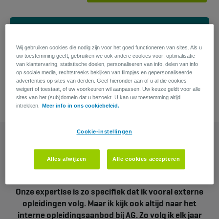
Heb je een vraag?
Wij gebruiken cookies die nodig zijn voor het goed functioneren van sites. Als u
uw toestemming geeft, gebruiken we ook andere cookies voor: optimalisatie
Michael Banneel
van klantervaring, statistische doelen, personaliseren van info, delen van info
Recruiter
op sociale media, rechtstreeks bekijken van filmpjes en gepersonaliseerde
advertenties op sites van derden. Geef hieronder aan of u al die cookies
weigert of toestaat, of uw voorkeuren wil aanpassen. Uw keuze geldt voor alle
sites van het (sub)domein dat u bezoekt. U kan uw toestemming altijd
intrekken.
Meer info in ons cookiebeleid.
Cookie-instellingen
Alles afwijzen
Alle cookies accepteren
Onze expertise is zo specifiek dat ik vooral externe
opleidingen volg. Maar ik kijk ook altijd naar het
interne opleidingsaanbod bij AG. Zo volg ik elk jaar