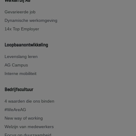
Werken bij AG
Gevarieerde job
Dynamische werkomgeving
14x Top Employer
Loopbaanontwikkeling
Levenslang leren
AG Campus
Interne mobiliteit
Bedrijfscultuur
4 waarden die ons binden
#WeAreAG
New way of working
Welzijn van medewerkers
Focus op duurzaamheid