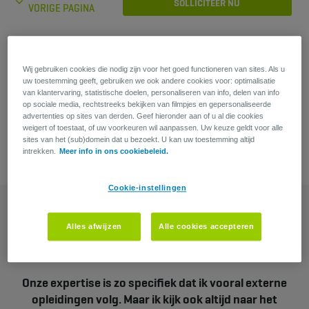
SOLLICITEER NU
VORIGE PAGINA
Heb je een vraag?
Wij gebruiken cookies die nodig zijn voor het goed functioneren van sites. Als u
uw toestemming geeft, gebruiken we ook andere cookies voor: optimalisatie
Justine Sterckx
van klantervaring, statistische doelen, personaliseren van info, delen van info
op sociale media, rechtstreeks bekijken van filmpjes en gepersonaliseerde
advertenties op sites van derden. Geef hieronder aan of u al die cookies
weigert of toestaat, of uw voorkeuren wil aanpassen. Uw keuze geldt voor alle
sites van het (sub)domein dat u bezoekt. U kan uw toestemming altijd
intrekken.
Meer info in ons cookiebeleid.
Cookie-instellingen
Alles afwijzen
Alle cookies accepteren
Onze expertise is zo specifiek dat ik vooral externe
opleidingen volg. Maar ik kijk ook altijd naar het